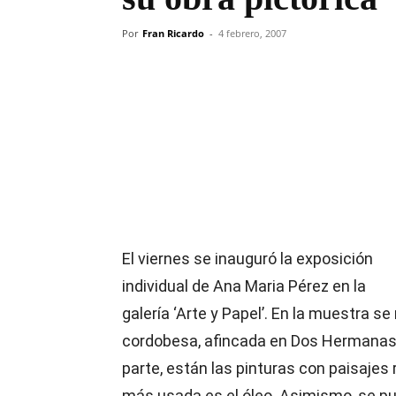
Por
Fran Ricardo
-
4 febrero, 2007
Compartir
El viernes se inauguró la exposición
individual de Ana Maria Pérez en la
galería ‘Arte y Papel’. En la muestra s
cordobesa, afincada en Dos Hermanas, 
parte, están las pinturas con paisajes 
más usada es el óleo. Asimismo, se p