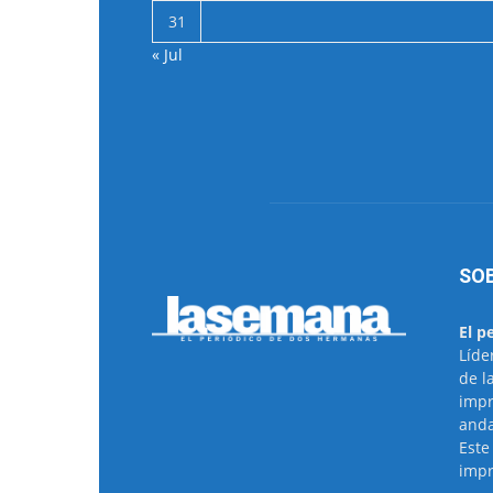
31
« Jul
SO
El p
Líde
de l
impr
anda
Este
impr