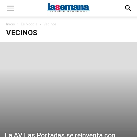
Inicio
Es Noticia
Vecinos
VECINOS
La AV Las Portadas se reinventa con