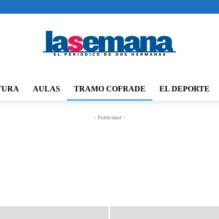
TURA
AULAS
TRAMO COFRADE
EL DEPORTE
Periódico
- Publicidad -
La