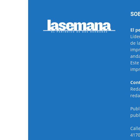
SO
El p
Líde
de l
impr
anda
Este
impr
Cont
Reda
reda
Publ
publ
Call
4170