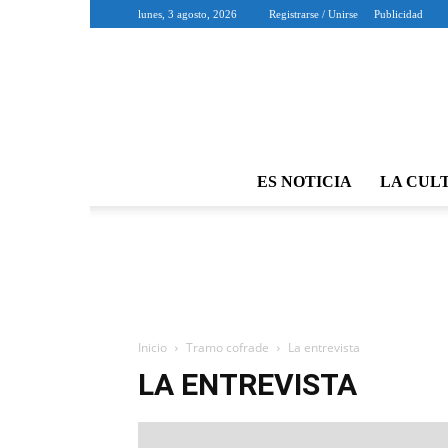
lunes, 3 agosto, 2026
Registrarse / Unirse
Publicidad
ES NOTICIA
LA CUL
Inicio
Tramo cofrade
La entrevista
LA ENTREVISTA