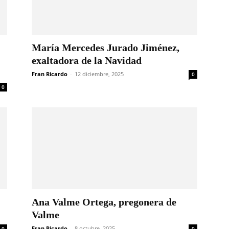
María Mercedes Jurado Jiménez,
exaltadora de la Navidad
Fran Ricardo
-
12 diciembre, 2025
0
0
Ana Valme Ortega, pregonera de
Valme
Fran Ricardo
-
8 octubre, 2025
0
0