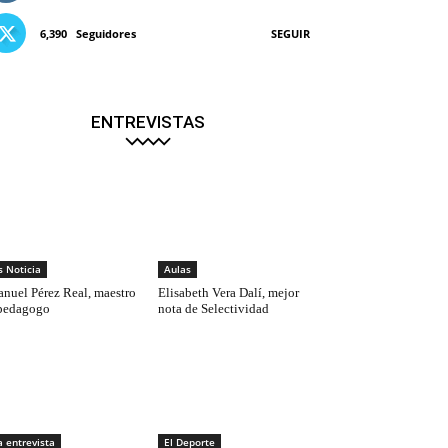
6,390
Seguidores
SEGUIR
ENTREVISTAS
s Noticia
Aulas
nuel Pérez Real, maestro
Elisabeth Vera Dalí, mejor
pedagogo
nota de Selectividad
a entrevista
El Deporte