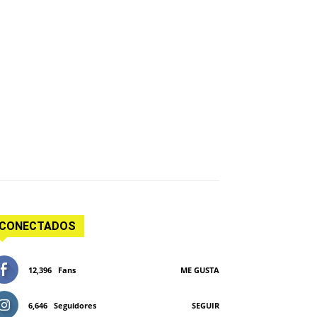
CONECTADOS
12,396
Fans
ME GUSTA
6,646
Seguidores
SEGUIR