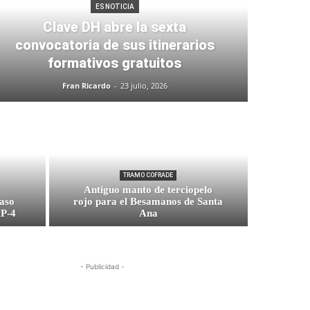
ES NOTICIA
Clave DH abre la sexta
convocatoria de sus itinerarios
formativos gratuitos
Fran Ricardo
-
23 julio, 2026
TRAMO COFRADE
Antiguo manto de terciopelo
paso
rojo para el Besamanos de Santa
AP-4
Ana
- Publicidad -