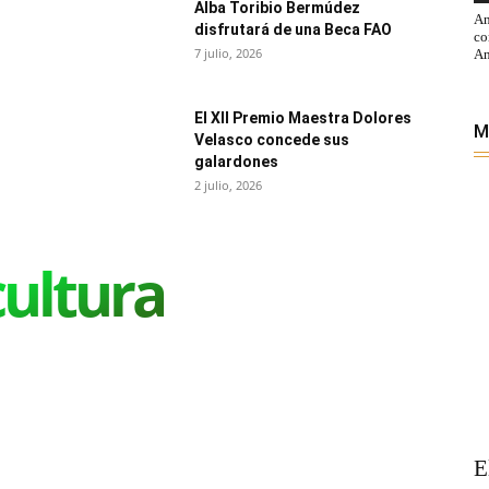
Alba Toribio Bermúdez
An
disfrutará de una Beca FAO
co
7 julio, 2026
An
El XII Premio Maestra Dolores
M
Velasco concede sus
galardones
2 julio, 2026
cultura
E