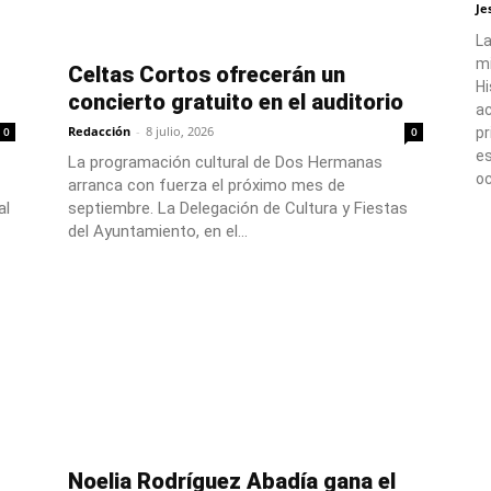
Je
La
mi
Celtas Cortos ofrecerán un
Hi
concierto gratuito en el auditorio
ac
Redacción
-
8 julio, 2026
pr
0
0
e
La programación cultural de Dos Hermanas
oc
arranca con fuerza el próximo mes de
al
septiembre. La Delegación de Cultura y Fiestas
del Ayuntamiento, en el...
Noelia Rodríguez Abadía gana el