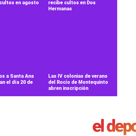
 cultos en agosto
recibe cultos en Dos
Hermanas
os a Santa Ana
Las IV colonias de verano
n el día 20 de
del Rocío de Montequinto
abren inscripción
el dep