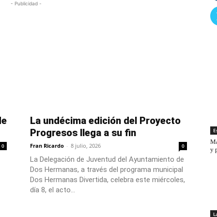
- Publicidad -
de
La undécima edición del Proyecto
E
Progresos llega a su fin
Ma
Fran Ricardo
-
8 julio, 2026
0
0
y 
La Delegación de Juventud del Ayuntamiento de
Dos Hermanas, a través del programa municipal
Dos Hermanas Divertida, celebra este miércoles,
día 8, el acto...
L