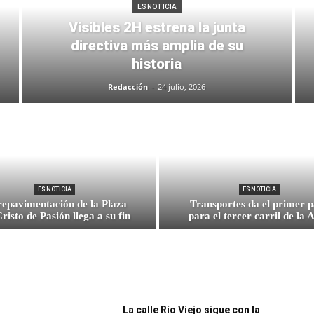
ES NOTICIA
Semana
Visibles 2H estrena la junta
directiva más amplia de su
historia
Redacción
-
24 julio, 2026
ES NOTICIA
ES NOTICIA
repavimentación de la Plaza
Transportes da el primer 
Cristo de Pasión llega a su fin
para el tercer carril de la 
La calle Río Viejo sigue con la