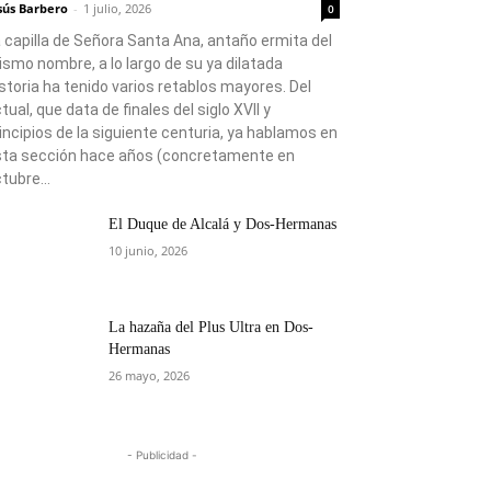
sús Barbero
-
1 julio, 2026
0
 capilla de Señora Santa Ana, antaño ermita del
smo nombre, a lo largo de su ya dilatada
storia ha tenido varios retablos mayores. Del
tual, que data de finales del siglo XVII y
incipios de la siguiente centuria, ya hablamos en
sta sección hace años (concretamente en
tubre...
El Duque de Alcalá y Dos-Hermanas
10 junio, 2026
La hazaña del Plus Ultra en Dos-
Hermanas
26 mayo, 2026
- Publicidad -