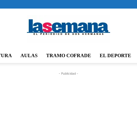
TURA
AULAS
TRAMO COFRADE
EL DEPORTE
Periódico
- Publicidad -
La