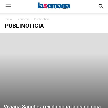
Inicio
Economía
Publinoticia
PUBLINOTICIA
Viviana Sánchez revoluciona la psicología