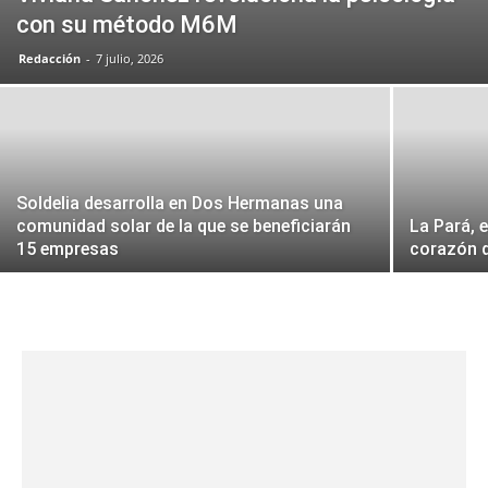
con su método M6M
Redacción
-
7 julio, 2026
Soldelia desarrolla en Dos Hermanas una
comunidad solar de la que se beneficiarán
La Pará, 
15 empresas
corazón d