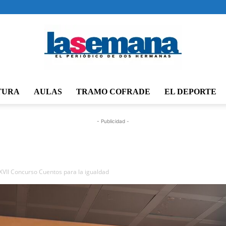
TURA
AULAS
TRAMO COFRADE
EL DEPORTE
Periódico
- Publicidad -
La
XVII Concurso Cuentos para la igualdad