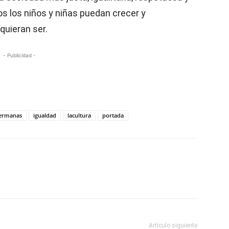
os los niños y niñas puedan crecer y
quieran ser.
- Publicidad -
ermanas
igualdad
lacultura
portada
Artículo siguiente