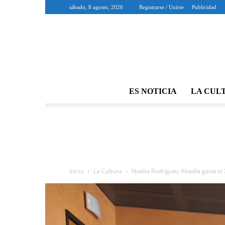
sábado, 8 agosto, 2026
Registrarse / Unirse
Publicidad
ES NOTICIA
LA CUL
Inicio
La Cultura
Noelia Rodríguez Abadía gana el 