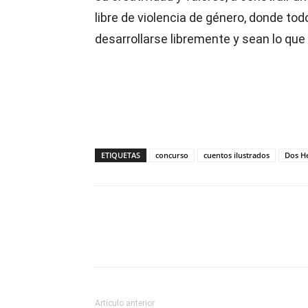
libre de violencia de género, donde tod
desarrollarse libremente y sean lo que 
ETIQUETAS
concurso
cuentos ilustrados
Dos H
Compartir
Artículo anterior