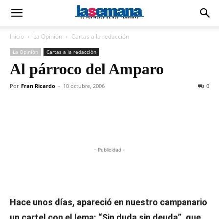
Inicio
La Opinión
Cartas a la redacción
La Opinión
Cartas a la redacción
Al párroco del Amparo
Por
Fran Ricardo
-
10 octubre, 2006
0
- Publicidad -
Hace unos días, apareció en nuestro campanario
un cartel con el lema: “Sin duda sin deuda”, que