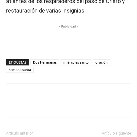
atlantes de los respiraderos del paso de Cristo y
restauración de varias insignias.
- Publicidad -
ETIQUETAS
Dos Hermanas
miércoles santo
oración
semana santa
Artículo anterior
Artículo siguiente