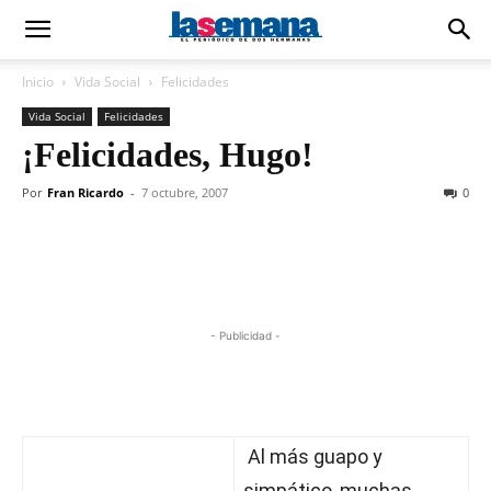
Inicio
Vida Social
Felicidades
Vida Social
Felicidades
¡Felicidades, Hugo!
Por
Fran Ricardo
-
7 octubre, 2007
0
- Publicidad -
Al más guapo y
simpático, muchas