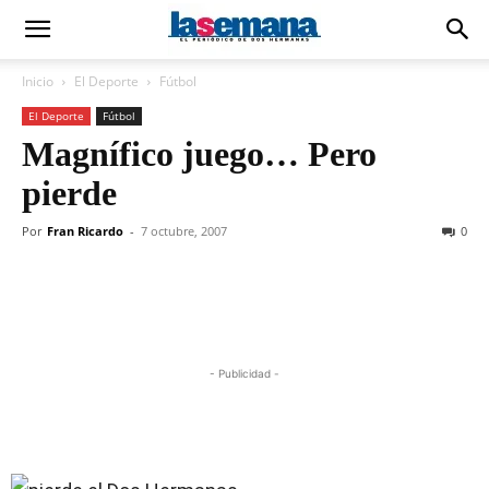
Inicio
El Deporte
Fútbol
El Deporte
Fútbol
Magnífico juego… Pero
pierde
Por
Fran Ricardo
-
7 octubre, 2007
0
- Publicidad -