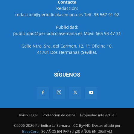
Contacta
Redacción:
redaccion@periodicolasemana.es Telf. 95 567 91 92
Publicidad:
publicidad@periodicolasemana.es Móvil 665 93 47 31
Calle Ntra. Sra. del Carmen, 12. 1º, Oficina 10.
41701 Dos Hermanas (Sevilla).
SÍGUENOS
Aviso Legal
Protección de datos
Propiedad intelectual
©2006-2026 Periódico La Semana - CC By+NC. Desarrollado por
BaseCero
. ¡30 AÑOS EN PAPEL! ¡20 AÑOS EN DIGITAL!