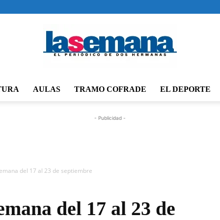
TURA
AULAS
TRAMO COFRADE
EL DEPORTE
Periódico
- Publicidad -
La
emana del 17 al 23 de septiembre
emana del 17 al 23 de