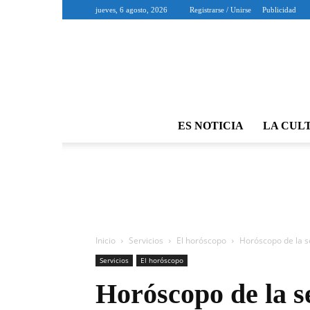
jueves, 6 agosto, 2026
Registrarse / Unirse
Publicidad
ES NOTICIA
LA CUL
Inicio
Servicios
El horóscopo
Horóscopo de la s
Servicios
El horóscopo
Horóscopo de la s