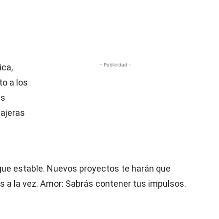
- Publicidad -
ica,
o a los
ás
sajeras
gue estable. Nuevos proyectos te harán que
s a la vez. Amor: Sabrás contener tus impulsos.