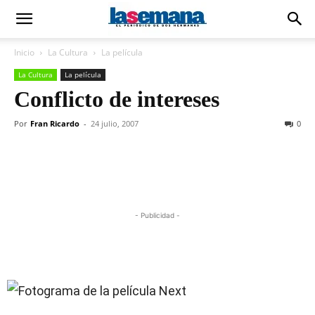
Inicio
La Cultura
La película
La Cultura
La película
Conflicto de intereses
Por
Fran Ricardo
-
24 julio, 2007
0
- Publicidad -