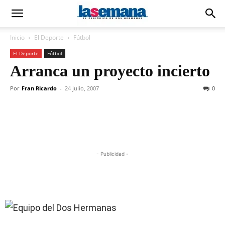
Inicio
El Deporte
Fútbol
El Deporte
Fútbol
Arranca un proyecto incierto
Por
Fran Ricardo
-
24 julio, 2007
0
- Publicidad -