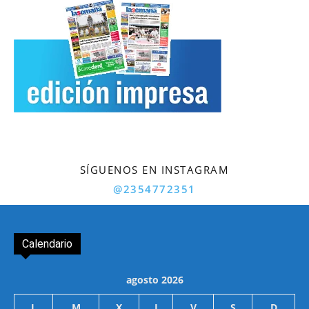
SÍGUENOS EN INSTAGRAM
@2354772351
Calendario
agosto 2026
L
M
X
J
V
S
D