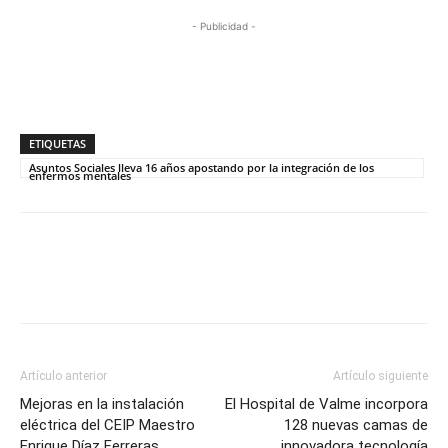
- Publicidad -
ETIQUETAS
Asuntos Sociales lleva 16 años apostando por la integración de los
enfermos mentales
Artículo anterior
Artículo siguiente
Mejoras en la instalación
El Hospital de Valme incorpora
eléctrica del CEIP Maestro
128 nuevas camas de
Enrique Díaz Ferreras
innovadora tecnología