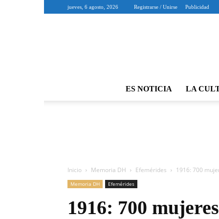
jueves, 6 agosto, 2026
Registrarse / Unirse
Publicidad
ES NOTICIA
LA CUL
Inicio
Memoria DH
Efemérides
1916: 700 mujer
Memoria DH
Efemérides
1916: 700 mujeres