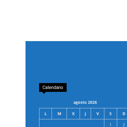
Calendario
agosto 2026
L
M
X
J
V
S
D
1
2