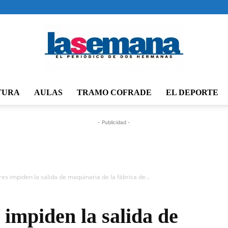
TURA
AULAS
TRAMO COFRADE
EL DEPORTE
Periódico
- Publicidad -
La
es impiden la salida de maquinaria de la fábrica de...
 impiden la salida de