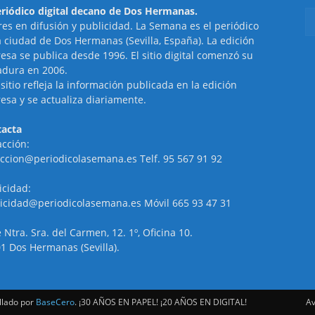
eriódico digital decano de Dos Hermanas.
res en difusión y publicidad. La Semana es el periódico
a ciudad de Dos Hermanas (Sevilla, España). La edición
esa se publica desde 1996. El sitio digital comenzó su
dura en 2006.
 sitio refleja la información publicada en la edición
esa y se actualiza diariamente.
acta
cción:
ccion@periodicolasemana.es Telf. 95 567 91 92
icidad:
icidad@periodicolasemana.es Móvil 665 93 47 31
e Ntra. Sra. del Carmen, 12. 1º, Oficina 10.
1 Dos Hermanas (Sevilla).
llado por
BaseCero
. ¡30 AÑOS EN PAPEL! ¡20 AÑOS EN DIGITAL!
Av