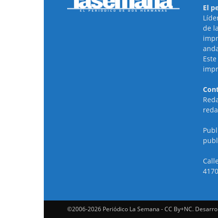
El p
Líde
de l
impr
anda
Este
impr
Cont
Reda
reda
Publ
publ
Call
4170
©2006-2026 Periódico La Semana - CC By+NC. Desarro