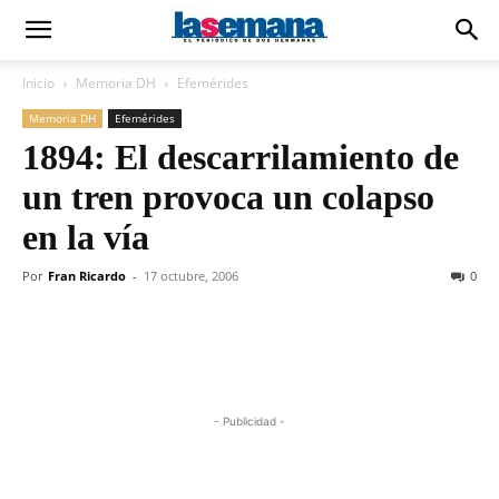
Inicio
Memoria DH
Efemérides
Memoria DH
Efemérides
1894: El descarrilamiento de
un tren provoca un colapso
en la vía
Por
Fran Ricardo
-
17 octubre, 2006
0
- Publicidad -