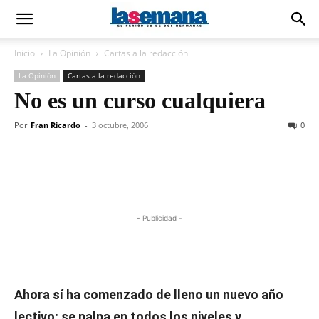
Inicio
La Opinión
Cartas a la redacción
La Opinión
Cartas a la redacción
No es un curso cualquiera
Por
Fran Ricardo
-
3 octubre, 2006
0
- Publicidad -
Ahora sí ha comenzado de lleno un nuevo año
lectivo; se palpa en todos los niveles y