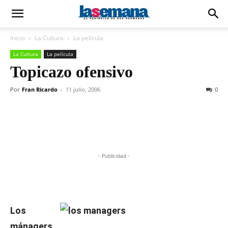
Inicio
La Cultura
La película
La Cultura
La película
Topicazo ofensivo
Por
Fran Ricardo
-
11 julio, 2006
0
- Publicidad -
Los
mánagers