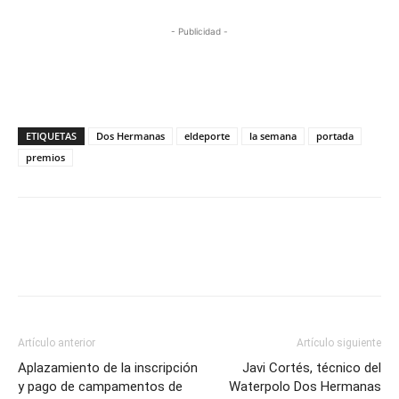
- Publicidad -
ETIQUETAS
Dos Hermanas
eldeporte
la semana
portada
premios
Artículo anterior
Artículo siguiente
Aplazamiento de la inscripción
Javi Cortés, técnico del
y pago de campamentos de
Waterpolo Dos Hermanas