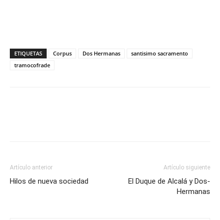
ETIQUETAS
Corpus
Dos Hermanas
santisimo sacramento
tramocofrade
Artículo anterior
Artículo siguiente
Hilos de nueva sociedad
El Duque de Alcalá y Dos-
Hermanas