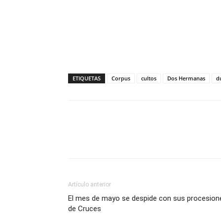
ETIQUETAS
Corpus
cultos
Dos Hermanas
d
Compartir
Artículo anterior
El mes de mayo se despide con sus procesion
de Cruces