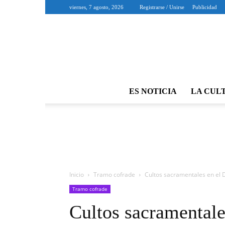
viernes, 7 agosto, 2026
Registrarse / Unirse
Publicidad
ES NOTICIA
LA CUL
Inicio
Tramo cofrade
Cultos sacramentales en el 
Tramo cofrade
Cultos sacramental