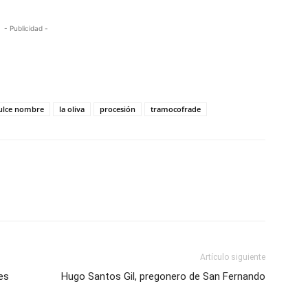
- Publicidad -
ulce nombre
la oliva
procesión
tramocofrade
Artículo siguiente
es
Hugo Santos Gil, pregonero de San Fernando