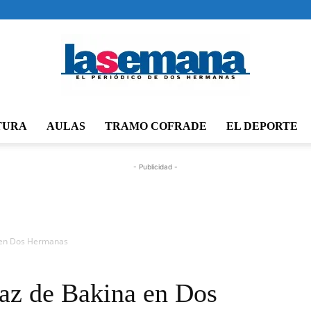
TURA
AULAS
TRAMO COFRADE
EL DEPORTE
Periódico
- Publicidad -
La
a en Dos Hermanas
paz de Bakina en Dos