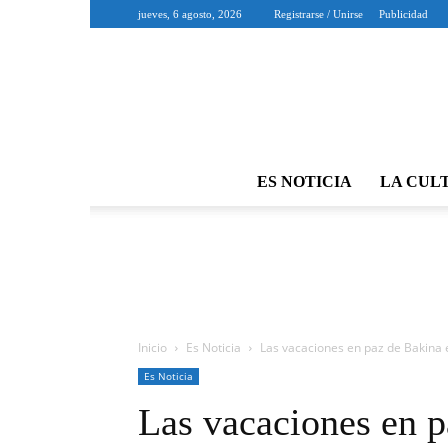
jueves, 6 agosto, 2026
Registrarse / Unirse
Publicidad
ES NOTICIA
LA CUL
Inicio
Es Noticia
Las vacaciones en paz de Bakin
Es Noticia
Las vacaciones en 