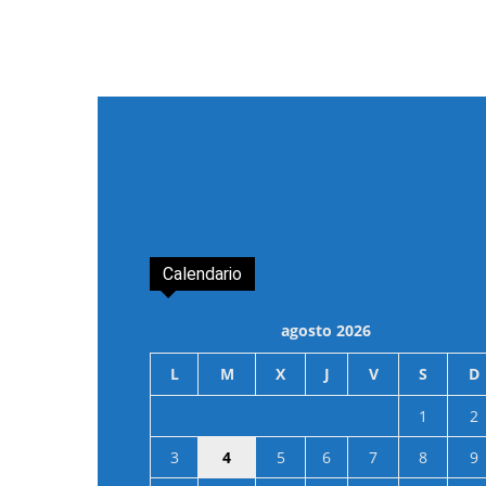
Calendario
agosto 2026
L
M
X
J
V
S
D
1
2
3
4
5
6
7
8
9