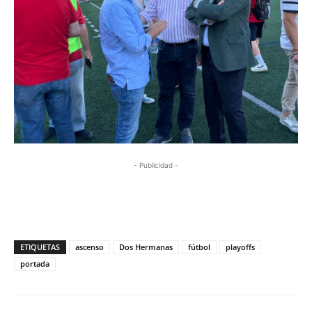
- Publicidad -
ETIQUETAS
ascenso
Dos Hermanas
fútbol
playoffs
portada