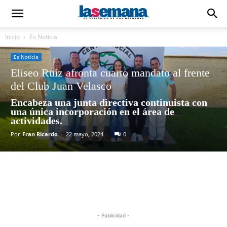
Inicio
Es Noticia
Es Noticia
Eliseo Ruiz afronta cuarto mandato al frente
del Club Juan Velasco
Encabeza una junta directiva continuista con
una única incorporación en el área de
actividades.
Por
Fran Ricardo
-
22 mayo, 2024
0
- Publicidad -