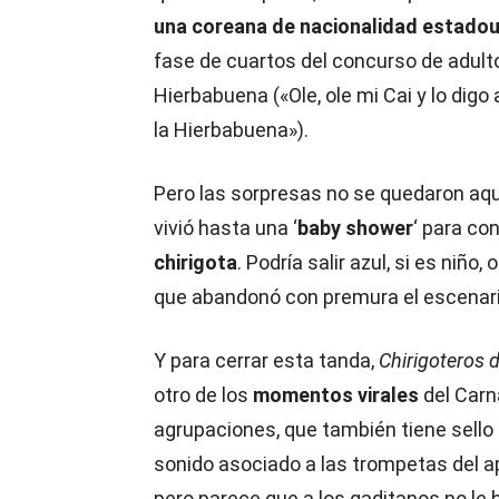
una coreana de nacionalidad estado
fase de cuartos del concurso de adulto
Hierbabuena («Ole, ole mi Cai y lo digo 
la Hierbabuena»).
Pero las sorpresas no se quedaron aqu
vivió hasta una ‘
baby shower
‘ para co
chirigota
. Podría salir azul, si es niño,
que abandonó con premura el escenari
Y para cerrar esta tanda,
Chirigoteros 
otro de los
momentos virales
del Carn
agrupaciones, que también tiene sello
sonido asociado a las trompetas del a
pero parece que a los gaditanos no le 