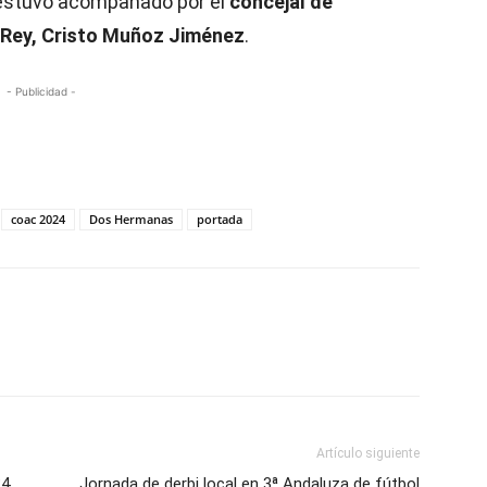
 estuvo acompañado por el
concejal de
l Rey, Cristo Muñoz Jiménez
.
- Publicidad -
coac 2024
Dos Hermanas
portada
Artículo siguiente
24
Jornada de derbi local en 3ª Andaluza de fútbol