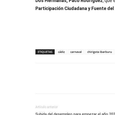
Dos Hermanas, Paco Rodríguez
, que
Participación Ciudadana y Fuente de
ETIQUETAS
cádiz
carnaval
chirigota ibarburu
Compartir
Artículo anterior
Subida del desempleo para empezar el año 20