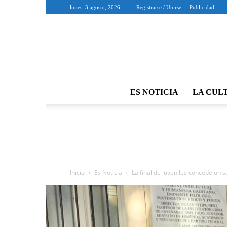
lunes, 3 agosto, 2026
Registrarse / Unirse
Publicidad
ES NOTICIA
LA CUL
Inicio
Es Noticia
La final de juveniles concede un