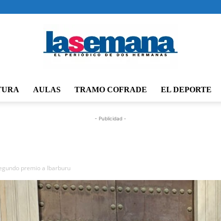
TURA
AULAS
TRAMO COFRADE
EL DEPORTE
Periódico
- Publicidad -
La
 segundo premio a Ibarburu