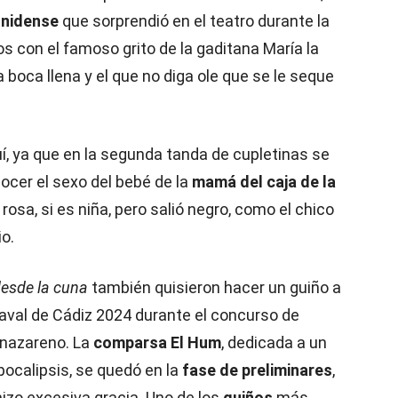
unidense
que sorprendió en el teatro durante la
s con el famoso grito de la gaditana María la
a boca llena y el que no diga ole que se le seque
í, ya que en la segunda tanda de cupletinas se
nocer el sexo del bebé de la
mamá del caja de la
 o rosa, si es niña, pero salió negro, como el chico
o.
desde la cuna
también quisieron hacer un guiño a
aval de Cádiz 2024 durante el concurso de
 nazareno. La
comparsa El Hum
, dedicada a un
pocalipsis, se quedó en la
fase de preliminares
,
hizo excesiva gracia. Uno de los
guiños
más