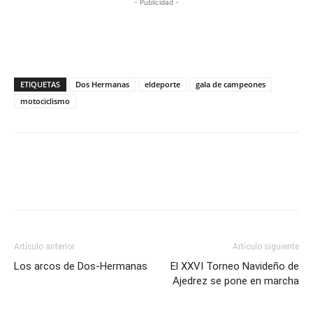
- Publicidad -
ETIQUETAS
Dos Hermanas
eldeporte
gala de campeones
motociclismo
Artículo anterior
Artículo siguiente
Los arcos de Dos-Hermanas
El XXVI Torneo Navideño de
Ajedrez se pone en marcha