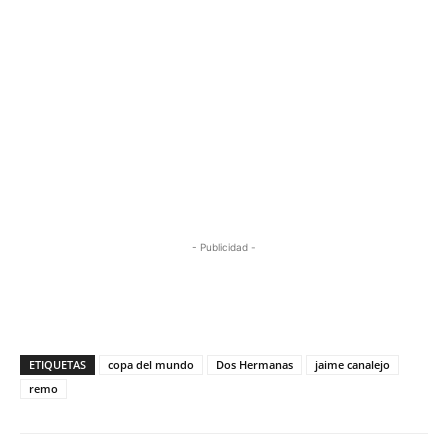
- Publicidad -
ETIQUETAS
copa del mundo
Dos Hermanas
jaime canalejo
remo