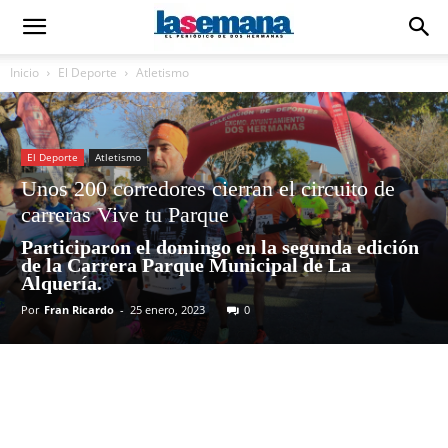
Inicio
El Deporte
Atletismo
El Deporte
Atletismo
Unos 200 corredores cierran el circuito de
carreras Vive tu Parque
Participaron el domingo en la segunda edición
de la Carrera Parque Municipal de La
Alquería.
Por
Fran Ricardo
-
25 enero, 2023
0