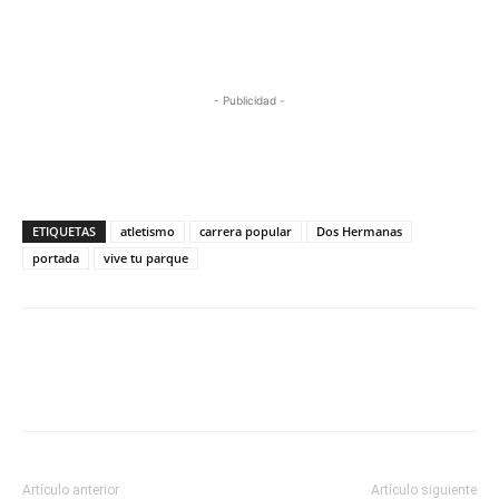
- Publicidad -
ETIQUETAS
atletismo
carrera popular
Dos Hermanas
portada
vive tu parque
Artículo anterior
Artículo siguiente