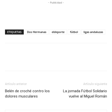
- Publicidad -
ETIQUETAS
Dos Hermanas
eldeporte
fútbol
ligas andaluzas
Artículo anterior
Artículo siguiente
Belén de croché contro los
La jornada Fútbol Solidario
dolores musculares
vuelve al Miguel Román