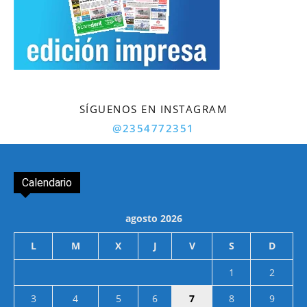
SÍGUENOS EN INSTAGRAM
@2354772351
Calendario
agosto 2026
L
M
X
J
V
S
D
1
2
3
4
5
6
7
8
9