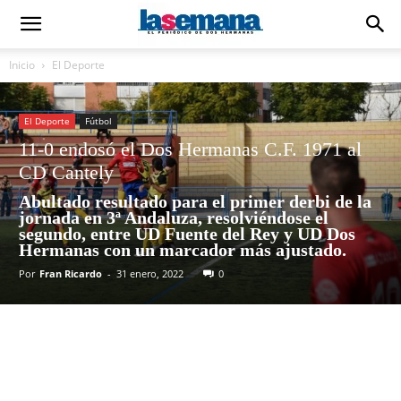
Inicio
El Deporte
El Deporte
Fútbol
11-0 endosó el Dos Hermanas C.F. 1971 al
CD Cantely
Abultado resultado para el primer derbi de la
jornada en 3ª Andaluza, resolviéndose el
segundo, entre UD Fuente del Rey y UD Dos
Hermanas con un marcador más ajustado.
Por
Fran Ricardo
-
31 enero, 2022
0