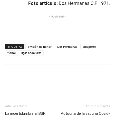
Foto artículo:
Dos Hermanas C.F. 1971.
- Publicidad -
ETIQUETAS
división de honor
Dos Hermanas
eldeporte
fútbol
ligas andaluzas
Artículo anterior
Artículo siguiente
La incertidumbre al BSR
Autocita de la vacuna Covid-