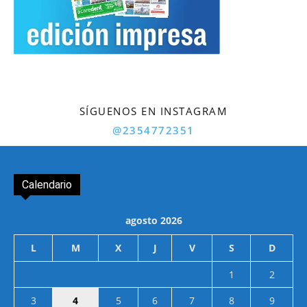
SÍGUENOS EN INSTAGRAM
@2354772351
Calendario
agosto 2026
L
M
X
J
V
S
D
1
2
3
4
5
6
7
8
9