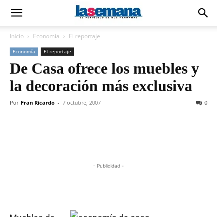
Inicio
Economía
El reportaje
Economía
El reportaje
De Casa ofrece los muebles y
la decoración más exclusiva
Por
Fran Ricardo
-
7 octubre, 2007
0
- Publicidad -