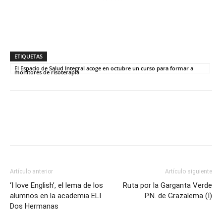
ETIQUETAS
El Espacio de Salud Integral acoge en octubre un curso para formar a
monitores de risoterapia
Artículo anterior
Artículo siguiente
‘I love English’, el lema de los
Ruta por la Garganta Verde
alumnos en la academia ELI
P.N. de Grazalema (I)
Dos Hermanas