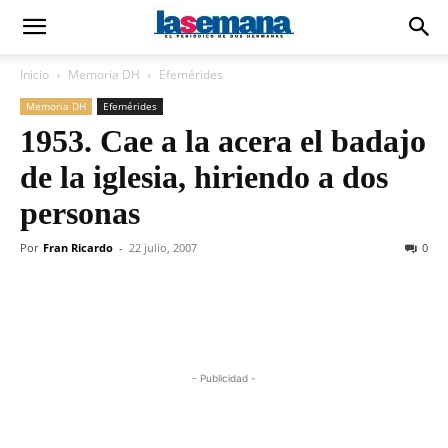
Inicio
Memoria DH
Efemérides
Memoria DH
Efemérides
1953. Cae a la acera el badajo
de la iglesia, hiriendo a dos
personas
Por
Fran Ricardo
-
22 julio, 2007
0
- Publicidad -