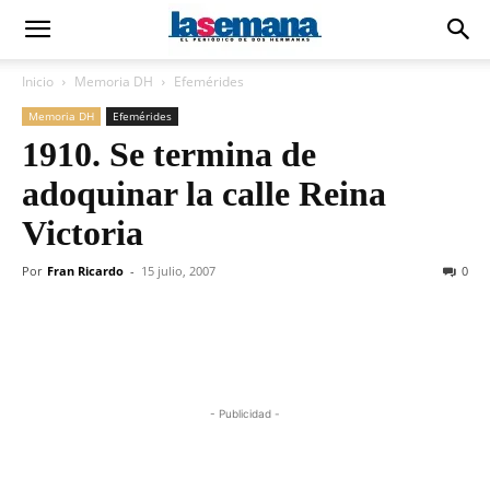
Inicio
Memoria DH
Efemérides
Memoria DH
Efemérides
1910. Se termina de
adoquinar la calle Reina
Victoria
Por
Fran Ricardo
-
15 julio, 2007
0
- Publicidad -