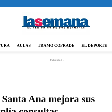
TURA
AULAS
TRAMO COFRADE
EL DEPORTE
Periódico
- Publicidad -
La
 Santa Ana mejora sus
plía consultas