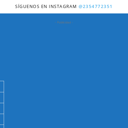
SÍGUENOS EN INSTAGRAM
@2354772351
- Publicidad -