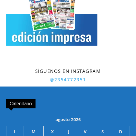
SÍGUENOS EN INSTAGRAM
@2354772351
Calendario
agosto 2026
L
M
X
J
V
S
D