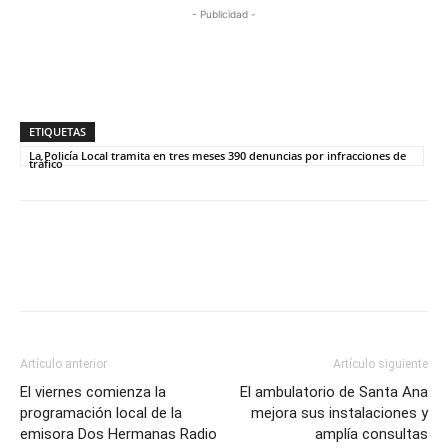
- Publicidad -
ETIQUETAS
La Policía Local tramita en tres meses 390 denuncias por infracciones de
tráfico
Artículo anterior
Artículo siguiente
El viernes comienza la
El ambulatorio de Santa Ana
programación local de la
mejora sus instalaciones y
emisora Dos Hermanas Radio
amplía consultas