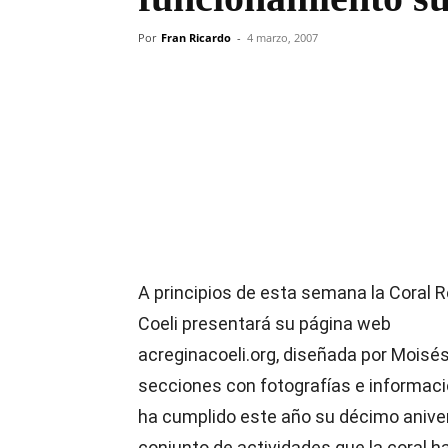
Por
Fran Ricardo
-
4 marzo, 2007
Compartir
A principios de esta semana la Coral 
Coeli presentará su página web
acreginacoeli.org, diseñada por Moisé
secciones con fotografías e información
ha cumplido este año su décimo aniver
conjunto de actividades que la coral