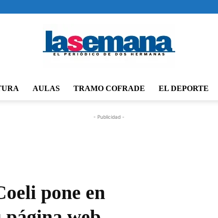
TURA
AULAS
TRAMO COFRADE
EL DEPORTE
Periódico
- Publicidad -
La
oeli pone en
u página web