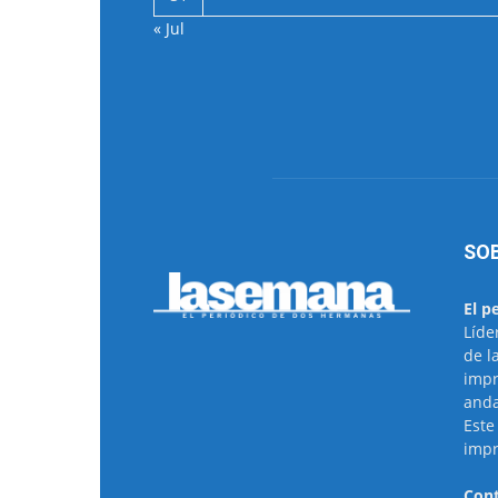
« Jul
SO
El p
Líde
de l
impr
anda
Este
impr
Cont