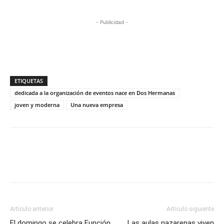
- Publicidad -
ETIQUETAS
dedicada a la organización de eventos nace en Dos Hermanas
joven y moderna
Una nueva empresa
Artículo anterior
Artículo siguiente
El domingo se celebra Función
Las aulas nazarenas viven