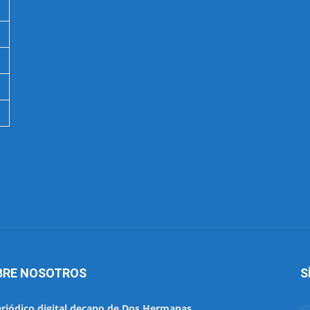
BRE NOSOTROS
S
eriódico digital decano de Dos Hermanas.