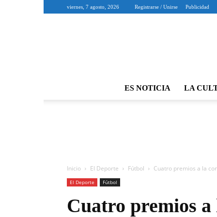
viernes, 7 agosto, 2026
Registrarse / Unirse
Publicidad
ES NOTICIA
LA CUL
Inicio
El Deporte
Fútbol
Cuatro premios a la co
El Deporte
Fútbol
Cuatro premios a 