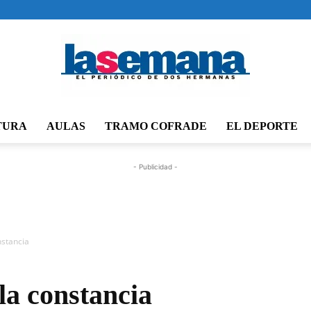
TURA
AULAS
TRAMO COFRADE
EL DEPORTE
Periódico
- Publicidad -
La
nstancia
la constancia