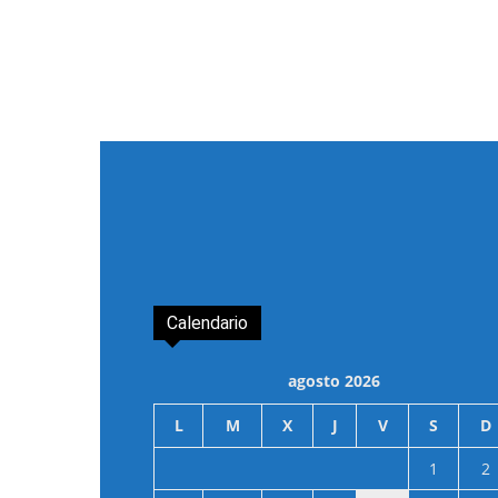
Calendario
agosto 2026
L
M
X
J
V
S
D
1
2