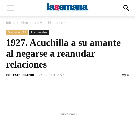
Inicio
Memoria DH
Efemérides
Memoria DH
Efemérides
1927. Acuchilla a su amante
al negarse a reanudar
relaciones
Por
Fran Ricardo
-
25 febrero, 2007
0
- Publicidad -