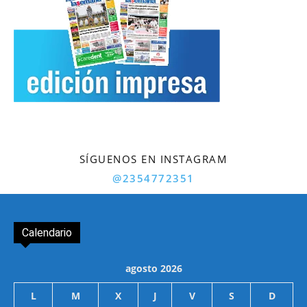
SÍGUENOS EN INSTAGRAM
@2354772351
Calendario
agosto 2026
L
M
X
J
V
S
D