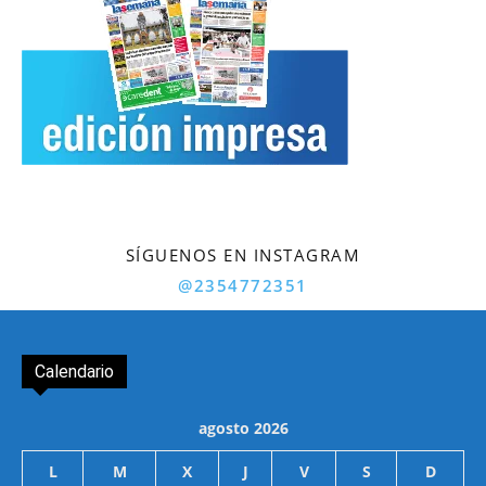
SÍGUENOS EN INSTAGRAM
@2354772351
Calendario
agosto 2026
L
M
X
J
V
S
D