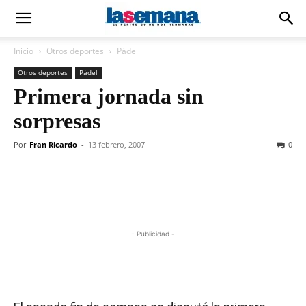
Inicio
Otros deportes
Pádel
Otros deportes
Pádel
Primera jornada sin
sorpresas
Por
Fran Ricardo
-
13 febrero, 2007
0
- Publicidad -