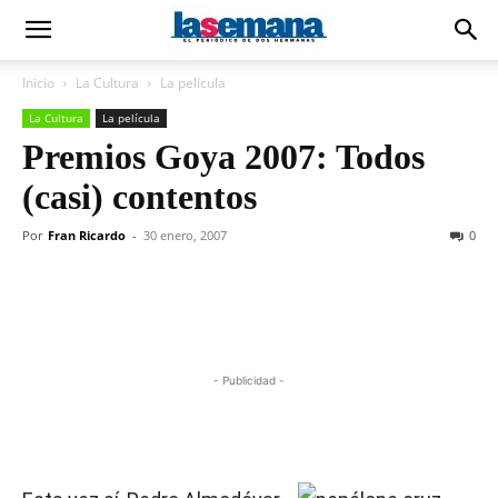
Inicio
La Cultura
La película
La Cultura
La película
Premios Goya 2007: Todos
(casi) contentos
Por
Fran Ricardo
-
30 enero, 2007
0
- Publicidad -