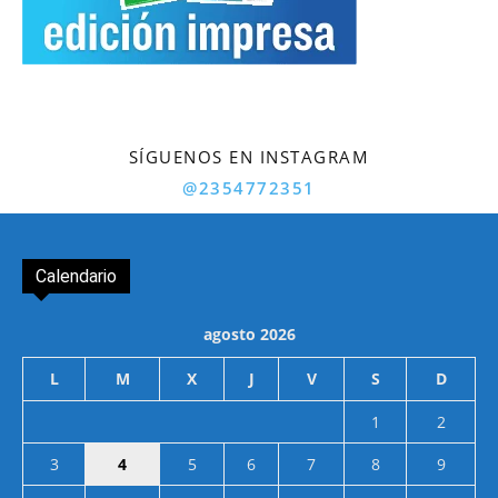
SÍGUENOS EN INSTAGRAM
@2354772351
Calendario
agosto 2026
L
M
X
J
V
S
D
1
2
3
4
5
6
7
8
9