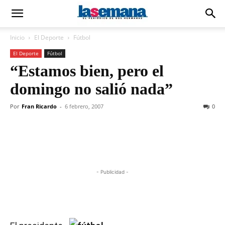
Inicio
El Deporte
Fútbol
El Deporte
Fútbol
“Estamos bien, pero el
domingo no salió nada”
Por
Fran Ricardo
-
6 febrero, 2007
0
- Publicidad -