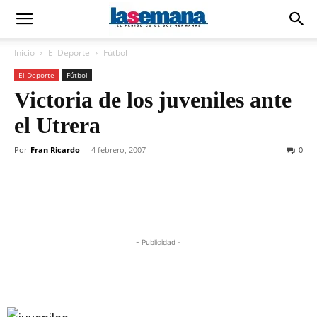
Inicio
El Deporte
Fútbol
El Deporte
Fútbol
Victoria de los juveniles ante
el Utrera
Por
Fran Ricardo
-
4 febrero, 2007
0
- Publicidad -