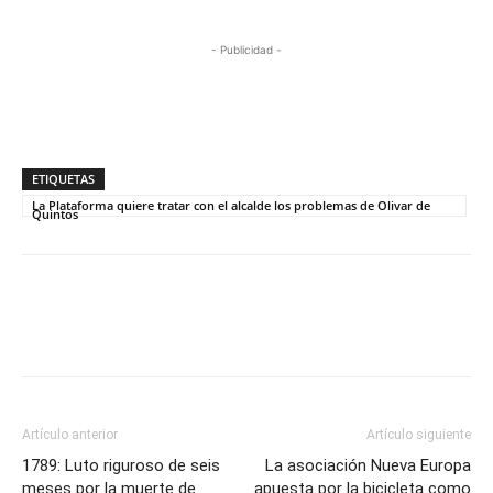
- Publicidad -
ETIQUETAS
La Plataforma quiere tratar con el alcalde los problemas de Olivar de
Quintos
Artículo anterior
Artículo siguiente
1789: Luto riguroso de seis
La asociación Nueva Europa
meses por la muerte de
apuesta por la bicicleta como