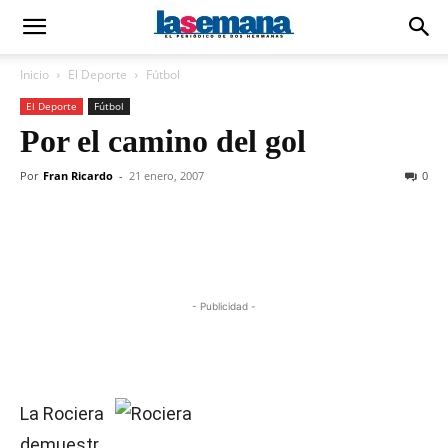
Inicio
El Deporte
Fútbol
El Deporte
Fútbol
Por el camino del gol
Por
Fran Ricardo
-
21 enero, 2007
0
- Publicidad -
La Rociera
demuestr