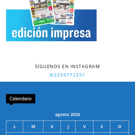
SÍGUENOS EN INSTAGRAM
@2354772351
Calendario
agosto 2026
L
M
X
J
V
S
D